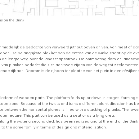
s on the Brink
onmiddellijk de gedachte van verweerd juthout boven drijven. Van meet af aan
doen. De belangrijkste plek ligt aan de entree van de winkelstraat op de ov
e in de lengte weg over de landschapsstrook. De ontmoeting dorp en landscha
in van planken bedacht die zich aan twee zijden van de weg tot zitelementen 
ende rijbaan. Daarom is de rijbaan ter plaatse van het plein in een afwijke
platform of wooden parts. The platform folds up or down in stages, forming s
cape zone. Because of the twists and turns a different plank direction has be
e between the horizontal planes is filled with a stacking of planks. The lowe
ater feature. This part can be used as a seat or as a lying area.
along the water a second deck has been realized and at the end of the Brink t
 to the same family in terms of design and materialization.