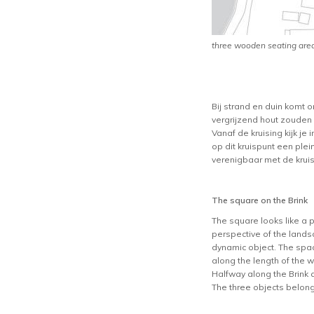
three wooden seating area
Bij strand en duin komt 
vergrijzend hout zouden 
Vanaf de kruising kijk j
op dit kruispunt een ple
verenigbaar met de kruis
The square on the Brink
The square looks like a 
perspective of the lands
dynamic object. The spac
along the length of the w
Halfway along the Brink 
The three objects belong