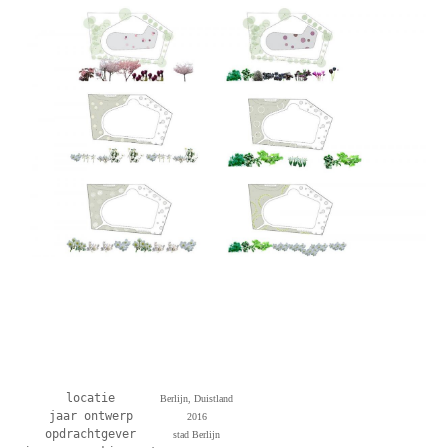
locatie
Berlijn, Duistland
jaar ontwerp
2016
opdrachtgever
stad Berlijn