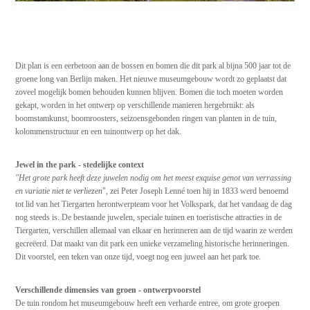
Dit plan is een eerbetoon aan de bossen en bomen die dit park al bijna 500 jaar tot de
groene long van Berlijn maken. Het nieuwe museumgebouw wordt zo geplaatst dat
zoveel mogelijk bomen behouden kunnen blijven. Bomen die toch moeten worden
gekapt, worden in het ontwerp op verschillende manieren hergebruikt: als
boomstamkunst, boomroosters, seizoensgebonden ringen van planten in de tuin,
kolommenstructuur en een tuinontwerp op het dak.
Jewel in the park - stedelijke context
"Het grote park heeft deze juwelen nodig om het meest exquise genot van verrassing
en variatie niet te verliezen
", zei Peter Joseph Lenné toen hij in 1833 werd benoemd
tot lid van het Tiergarten herontwerpteam voor het Volkspark, dat het vandaag de dag
nog steeds is. De bestaande juwelen, speciale tuinen en toeristische attracties in de
Tiergarten, verschillen allemaal van elkaar en herinneren aan de tijd waarin ze werden
gecreëerd. Dat maakt van dit park een unieke verzameling historische herinneringen.
Dit voorstel, een teken van onze tijd, voegt nog een juweel aan het park toe.
Verschillende dimensies van groen - ontwerpvoorstel
De tuin rondom het museumgebouw heeft een verharde entree, om grote groepen