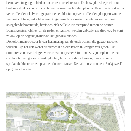
bezoekers toegang te bieden, en een zachtere boskant. De boszijde is begroeid met
bodembedekkers en een selectie van seizoensgebonden planten. Deze planten staan in
verschillende cirkelvormige patronen en bloeien op verschillende tijdstippen van het
jaar met subtiele, witte bloemen. Zogenaamde boomstamkunstvoorwerpen, met
spiegelende bovenzijde, bevinden zich willekeurig verspreid tussen de bomen.
Sommige staan dichter bij de paden en kunnen worden gebruikt als zitobject. Je kunt
ze ook op de begane grond van het gebouw vinden.
De kolommenstructuur is een herinnering aan de oude bomen die gekapt moesten
worden. Op het dak wordt dit verbeeld als een kroon in kringen van groen. De
doorsnee van deze kringen varieert van ongeveer 3 tot 6 m. Ze zijn beplant met een
combinatie van grassen, vaste planten, bollen en kleine bomen, bloeiend in de
sprekende kleuren roze, paars en donker mauve. De daktuin vormt een ‘Parkjuweel’
op grotere hoogte.